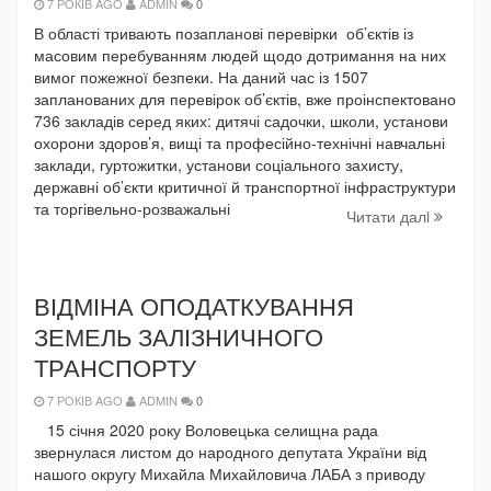
7 РОКІВ AGO
ADMIN
0
В області тривають позапланові перевірки об’єктів із
масовим перебуванням людей щодо дотримання на них
вимог пожежної безпеки. На даний час із 1507
запланованих для перевірок об’єктів, вже проінспектовано
736 закладів серед яких: дитячі садочки, школи, установи
охорони здоров’я, вищі та професійно-технічні навчальні
заклади, гуртожитки, установи соціального захисту,
державні об’єкти критичної й транспортної інфраструктури
та торгівельно-розважальні
Читати далi
ВІДМІНА ОПОДАТКУВАННЯ
ЗЕМЕЛЬ ЗАЛІЗНИЧНОГО
ТРАНСПОРТУ
7 РОКІВ AGO
ADMIN
0
15 січня 2020 року Воловецька селищна рада
звернулася листом до народного депутата України від
нашого округу Михайла Михайловича ЛАБА з приводу