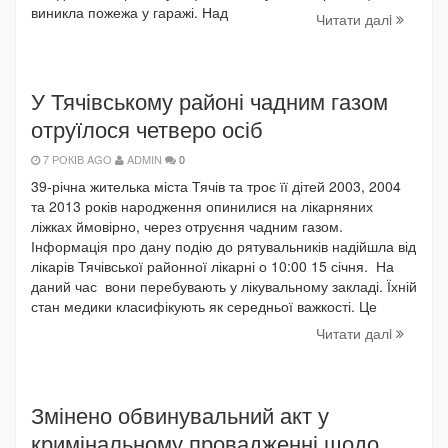
виникла пожежа у гаражі. Над
Читати далi
У Тячівському районі чадним газом
отруїлося четверо осіб
7 РОКІВ AGO
ADMIN
0
39-річна жителька міста Тячів та троє її дітей 2003, 2004
та 2013 років народження опинилися на лікарняних
ліжках ймовірно, через отруєння чадним газом.
Інформація про дану подію до рятувальників надійшла від
лікарів Тячівської районної лікарні о 10:00 15 січня. На
даний час вони перебувають у лікувальному закладі. Їхній
стан медики класифікують як середньої важкості. Це
Читати далi
Змінено обвинувальний акт у
кримінальному провадженні щодо