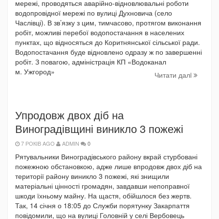
мережі, проводяться аварійно-відновлювальні роботи
водопровідної мережі по вулиці Духновича (село
Часлівці). В зв’язку з цим, тимчасово, протягом виконання
робіт, можливі перебої водопостачання в населених
пунктах, що відносяться до Коритнянської сільської ради.
Водопостачання буде відновлено одразу ж по завершенні
робіт. З повагою, адміністрація КП «Водоканал
м. Ужгород»
Читати далi
Упродовж двох діб на
Виноградівщині виникло 3 пожежі
7 РОКІВ AGO
ADMIN
0
Рятувальники Виноградівського району вкрай стурбовані
пожежною обстановкою, адже лише впродовж двох діб на
території району виникло 3 пожежі, які знищили
матеріальні цінності громадян, завдавши непоправної
шкоди їхньому майну. На щастя, обійшлося без жертв.
Так, 14 січня о 18:05 до Служби порятунку Закарпаття
повідомили, що на вулиці Головній у селі Вербовець