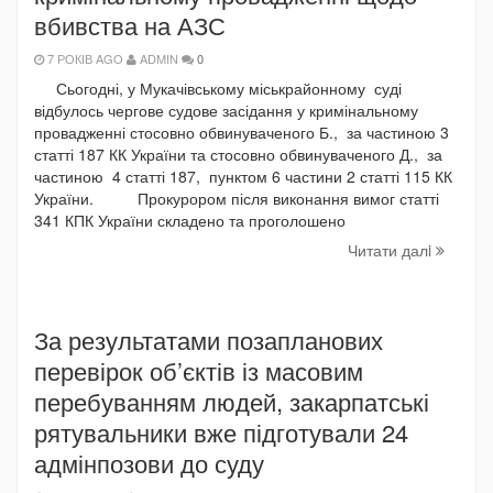
вбивства на АЗС
7 РОКІВ AGO
ADMIN
0
Сьогодні, у Мукачівському міськрайонному суді
відбулось чергове судове засідання у кримінальному
провадженні стосовно обвинуваченого Б., за частиною 3
статті 187 КК України та стосовно обвинуваченого Д., за
частиною 4 статті 187, пунктом 6 частини 2 статті 115 КК
України. Прокурором після виконання вимог статті
341 КПК України складено та проголошено
Читати далi
За результатами позапланових
перевірок об’єктів із масовим
перебуванням людей, закарпатські
рятувальники вже підготували 24
адмінпозови до суду