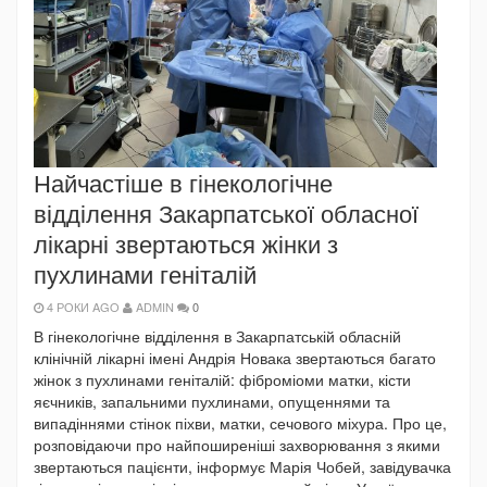
Найчастіше в гінекологічне
відділення Закарпатської обласної
лікарні звертаються жінки з
пухлинами геніталій
4 РОКИ AGO
ADMIN
0
В гінекологічне відділення в Закарпатській обласній
клінічній лікарні імені Андрія Новака звертаються багато
жінок з пухлинами геніталій: фіброміоми матки, кісти
яєчників, запальними пухлинами, опущеннями та
випадіннями стінок піхви, матки, сечового міхура. Про це,
розповідаючи про найпоширеніші захворювання з якими
звертаються пацієнти, інформує Марія Чобей, завідувачка