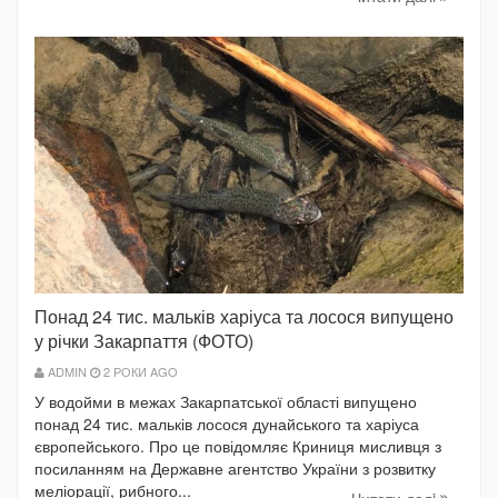
Понад 24 тис. мальків харіуса та лосося випущено
у річки Закарпаття (ФОТО)
ADMIN
2 РОКИ AGO
У водойми в межах Закарпатської області випущено
понад 24 тис. мальків лосося дунайського та харіуса
європейського. Про це повідомляє Криниця мисливця з
посиланням на Державне агентство України з розвитку
меліорації, рибного...
Читати далi