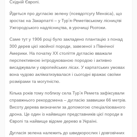
Східній Європі.
Йдеться про дугласію зелену (псевдотсугу Мензіса), що
зростає на Закарпатті – у Тур’я-Реметівському лісництві
Ужгородського надлісництва, в урочищі Розтоки.
Саме тут у 1906 році було закладено плантацію з понад
300 дерев цієї хвойної породи, завезеної з Північної
Америки. На початку ХХ століття дугласію вважали
перспективною інтродукованою породою і активно
висаджували у європейських лісах. У карпатських умовах
вона чудово акліматизувалася і сьогодні вражає своїми
розмірами та могутністю.
Кілька років тому поблизу села Тур’я Ремета зафіксували
справжнього рекордсмена – дугласію заввишки 66 метрів.
Висоту дерева визначили за допомогою спеціалізованого
дрона. Це один із найвищих представників цієї породи в
Європі та найвище відоме дерево в Україні.
Дугласія зелена належить до швидкорослих і довговічних