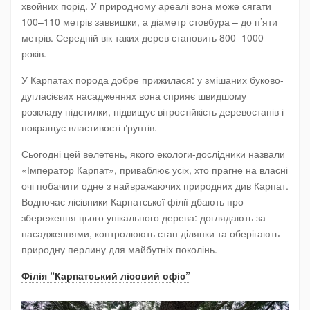
хвойних порід. У природному ареалі вона може сягати
100–110 метрів заввишки, а діаметр стовбура – до п’яти
метрів. Середній вік таких дерев становить 800–1000
років.
У Карпатах порода добре прижилася: у змішаних буково-
дугласієвих насадженнях вона сприяє швидшому
розкладу підстилки, підвищує вітростійкість деревостанів і
покращує властивості ґрунтів.
Сьогодні цей велетень, якого екологи-дослідники назвали
«Імператор Карпат», приваблює усіх, хто прагне на власні
очі побачити одне з найвражаючих природних див Карпат.
Водночас лісівники Карпатської філії дбають про
збереження цього унікального дерева: доглядають за
насадженнями, контролюють стан ділянки та оберігають
природну перлину для майбутніх поколінь.
Філія “Карпатський лісовий офіс”