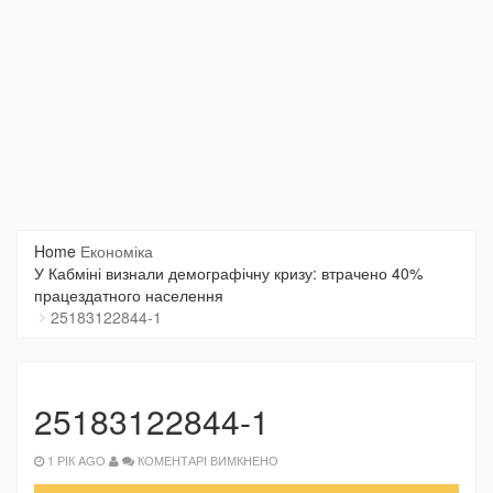
Home
Економіка
У Кабміні визнали демографічну кризу: втрачено 40%
працездатного населення
25183122844-1
25183122844-1
ДО
1 РІК AGO
КОМЕНТАРІ ВИМКНЕНО
25183122844-
1