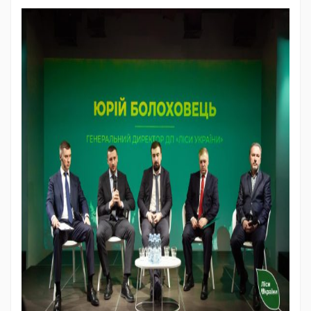
482252264_2565746050436335