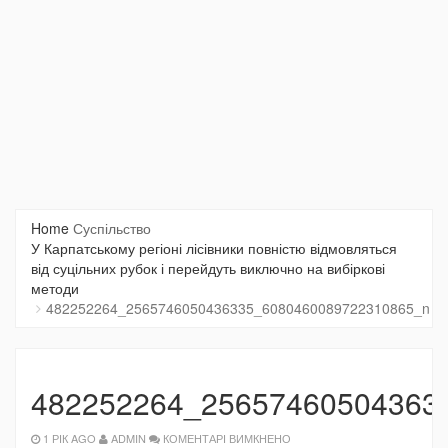
Home
Суспільство
У Карпатському регіоні лісівники повністю відмовляться
від суцільних рубок і перейдуть виключно на вибіркові
методи
482252264_2565746050436335_6080460089722310865_n
482252264_25657460504363
ДО
1 РІК AGO
ADMIN
КОМЕНТАРІ ВИМКНЕНО