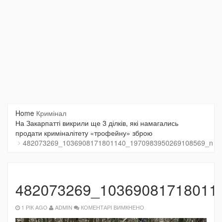
Home
Кримінал
На Закарпатті викрили ще 3 ділків, які намагались
продати криміналітету «трофейну» зброю
482073269_1036908171801140_1970983950269108569_n
482073269_10369081718011
ДО
1 РІК AGO
ADMIN
КОМЕНТАРІ ВИМКНЕНО
482073269_1036908171801140