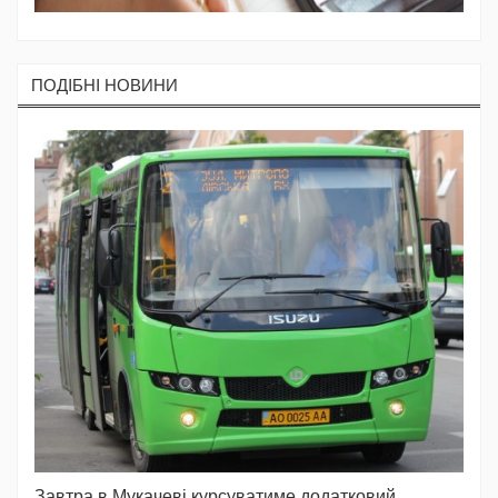
ПОДIБНI НОВИНИ
Завтра в Мукачеві курсуватиме додатковий