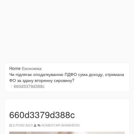
Home
Економіка
Чи підлягає оподаткуванню ПДФО сума доходу, отримана
ФО за здану вторинну сировину?
660d3379d388c
660d3379d388c
ДО
2 РОКИ AGO
КОМЕНТАРІ ВИМКНЕНО
660D3379D388C