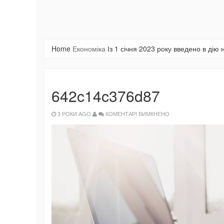
Home
Економіка
Із 1 січня 2023 року введено в дію
642c14c376d87
ДО
3 РОКИ AGO
КОМЕНТАРІ ВИМКНЕНО
642C14C376D87