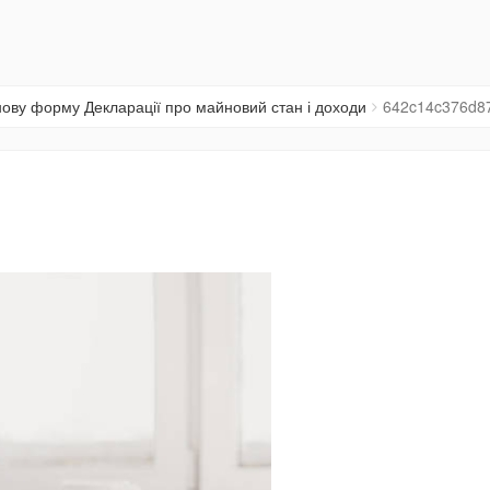
 нову форму Декларації про майновий стан і доходи
642c14c376d8