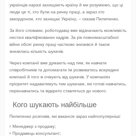
українців наразі захищають країну й ми розуміємо, що ці
люди це ті, хто були на ринку праці, а зараз хто
закордоном, хто захищає Україну,
– сказав Пилипенко.
За його словами, роботодавці вже відзначають можливість
нестачі кваліфікованих кадрів. За рік повномасштабної
війни обсяг ринку праці частково знизився й також
знизилась кількість шукачів.
Через компанії вже думають над тим, як навчати
співробітників та допомагати їм розвиватись всередині
компанії й того ж очікують від шукачів. У компаніях
пріоритет надаватимуть тим шукачам, які готові навчатись,
перенавчатись та відкрито ставляться до нового.
Кого шукають найбільше
Пилипенко розповів, які вакансія зараз найпопулярніші:
Менеджер з продажу;
Продавець-консультант;