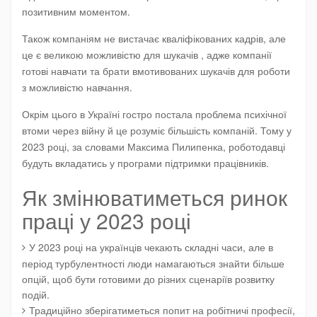
позитивним моментом.
Також компаніям не вистачає кваліфікованих кадрів, але
це є великою можливістю для шукачів , адже компанії
готові навчати та брати вмотивованих шукачів для роботи
з можливістю навчання.
Окрім цього в Україні гостро постала проблема психічної
втоми через війну й це розуміє більшість компаній. Тому у
2023 році, за словами Максима Пилипенка, роботодавці
будуть вкладатись у програми підтримки працівників.
Як змінюватиметься ринок
праці у 2023 році
У 2023 році на українців чекають складні часи, але в
період турбулентності люди намагаються знайти більше
опцій, щоб бути готовими до різних сценаріїв розвитку
подій.
Традиційно зберігатиметься попит на робітничі професії,