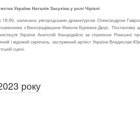
стка України Наталія Засухіна у ролі Чіріклі
я, о 18.00, написана ужгородським драматургом Олександром Гавр
исьменника з Виноградівщини Миколи Бурмека-Дюрі. Постановку з
мистецтв України Анатолій Канцедайло за сприяння Ромської п
яний і відомий скрипаль, заслужений артист України Владислав Ю
ській сцені.
2023 року