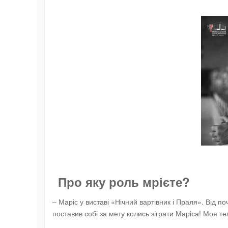
Про яку роль мрієте?
– Маріс у виставі «Нічний вартівник і Праля». Від п
поставив собі за мету колись зіграти Маріса! Моя т