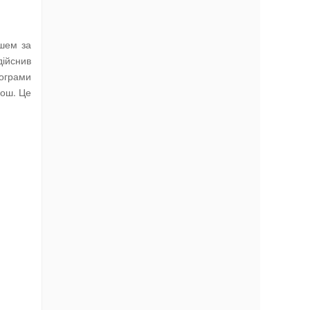
ошем за
дійснив
рограми
рош. Це