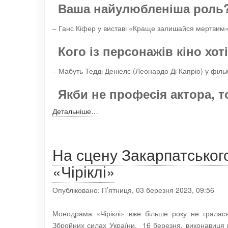
Ваша н
айулюбленіша роль
– Ганс Кіфер у виставі «Краще залишайся мертвим»
Кого із персонажів кіно хот
– Мабуть Тедді Деніелс (Леонардо Ді Капріо) у філ
Якби не професія актора, т
Детальніше…
На сцену Закарпатськог
«Чіріклі»
Опубліковано: П’ятниця, 03 березня 2023, 09:56
Монодрама «Чіріклі» вже більше року не гралася
Збройних силах України. 16 березня, виконавиця г