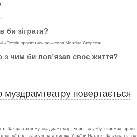
?
.
ів би зіграти?
ьмі «Острів проклятих» режисера Мартіна Скорсезе.
о з чим би пов’язав своє життя?
о муздрамтеатру повертається
 в Закарпатському муздрамтеатрі через службу окремих праців
оловної ролі, заслужена артистка України Наталія Засухіна відзн