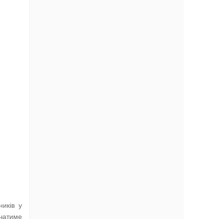
ників у
ачатиме