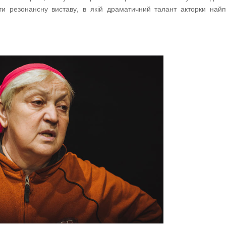
ити резонансну виставу, в якій драматичний талант акторки най