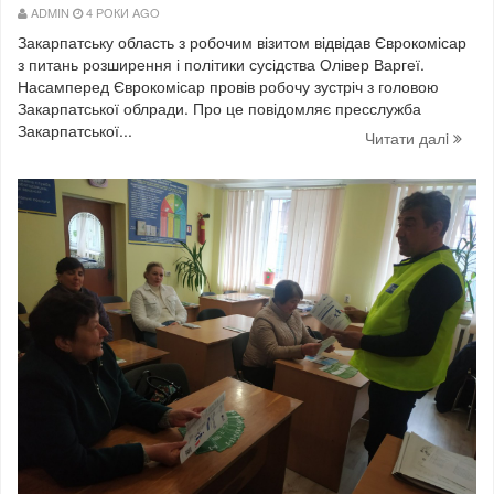
ADMIN
4 РОКИ AGO
Закарпатську область з робочим візитом відвідав Єврокомісар
з питань розширення і політики сусідства Олівер Варгеї.
Насамперед Єврокомісар провів робочу зустріч з головою
Закарпатської облради. Про це повідомляє пресслужба
Закарпатської...
Читати далi