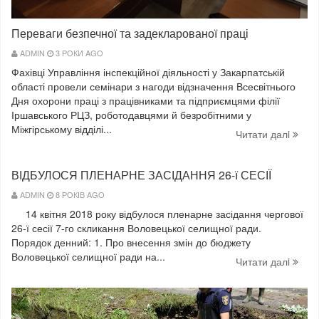
Переваги безпечної та задекларованої праці
ADMIN
3 РОКИ AGO
Фахівці Управління інспекційної діяльності у Закарпатській
області провели семінари з нагоди відзначення Всесвітнього
Дня охорони праці з працівниками та підприємцями філії
Іршавського РЦЗ, роботодавцями й безробітними у
Міжгірському відділі...
Читати далi
ВІДБУЛОСЯ ПЛЕНАРНЕ ЗАСІДАННЯ 26-ї СЕСІЇ
ADMIN
8 РОКІВ AGO
14 квітня 2018 року відбулося пленарне засідання чергової
26-ї сесії 7-го скликання Воловецької селищної ради.
Порядок денний: 1. Про внесення змін до бюджету
Воловецької селищної ради на...
Читати далi