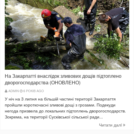
На Закарпатті внаслідок зливових дощів підтоплено
дворогосподарства (ОНОВЛЕНО)
ADMIN
6 РОКІВ AGO
У ніч на 3 липня на більшій частині території Закарпаття
пройшли короткочасні зливові дощі з грозами. Подекуди
негода призвела до локальних підтоплень дворогосподарств.
Зокрема, на території Сусківської сільської ради...
Читати далi