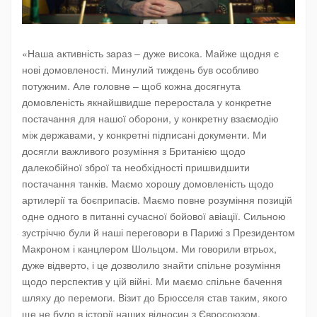
«Наша активність зараз – дуже висока. Майже щодня є
нові домовленості. Минулий тиждень був особливо
потужним. Але головне – щоб кожна досягнута
домовленість якнайшвидше переростала у конкретне
постачання для нашої оборони, у конкретну взаємодію
між державами, у конкретні підписані документи. Ми
досягли важливого розуміння з Британією щодо
далекобійної зброї та необхідності пришвидшити
постачання танків. Маємо хорошу домовленість щодо
артилерії та боєприпасів. Маємо повне розуміння позицій
одне одного в питанні сучасної бойової авіації. Сильною
зустріччю були й наші переговори в Парижі з Президентом
Макроном і канцлером Шольцом. Ми говорили втрьох,
дуже відверто, і це дозволило знайти спільне розуміння
щодо перспектив у цій війні. Ми маємо спільне бачення
шляху до перемоги. Візит до Брюсселя став таким, якого
ще не було в історії наших відносин з Євросоюзом.