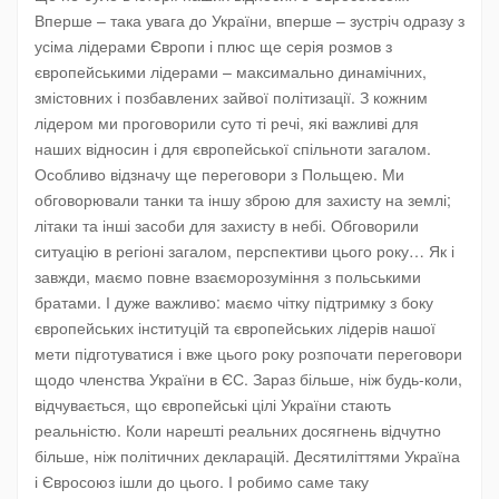
Вперше – така увага до України, вперше – зустріч одразу з
усіма лідерами Європи і плюс ще серія розмов з
європейськими лідерами – максимально динамічних,
змістовних і позбавлених зайвої політизації. З кожним
лідером ми проговорили суто ті речі, які важливі для
наших відносин і для європейської спільноти загалом.
Особливо відзначу ще переговори з Польщею. Ми
обговорювали танки та іншу зброю для захисту на землі;
літаки та інші засоби для захисту в небі. Обговорили
ситуацію в регіоні загалом, перспективи цього року… Як і
завжди, маємо повне взаєморозуміння з польськими
братами. І дуже важливо: маємо чітку підтримку з боку
європейських інституцій та європейських лідерів нашої
мети підготуватися і вже цього року розпочати переговори
щодо членства України в ЄС. Зараз більше, ніж будь-коли,
відчувається, що європейські цілі України стають
реальністю. Коли нарешті реальних досягнень відчутно
більше, ніж політичних декларацій. Десятиліттями Україна
і Євросоюз ішли до цього. І робимо саме таку