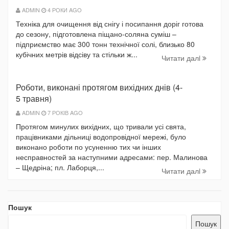
ADMIN
4 РОКИ AGO
Техніка для очищення від снігу і посипання доріг готова
до сезону, підготовлена піщано-соляна суміш –
підприємство має 300 тонн технічної солі, близько 80
кубічних метрів відсіву та стільки ж...
Читати далi
Роботи, виконані протягом вихідних днів (4-
5 травня)
ADMIN
7 РОКІВ AGO
Протягом минулих вихідних, що тривали усі свята,
працівниками дільниці водопровідної мережі, було
виконано роботи по усуненню тих чи інших
несправностей за наступними адресами: пер. Малинова
– Щедріна; пл. Лаборця,...
Читати далi
Пошук
Пошук