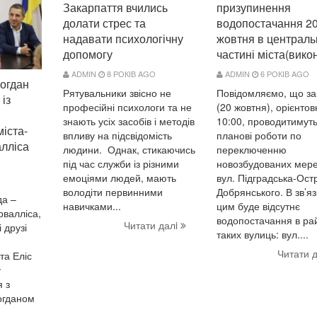
Закарпаття вчились
призупинення
долати стрес та
водопостачання 2
надавати психологічну
жовтня в централь
допомогу
частині міста(вико
ADMIN
8 РОКІВ AGO
ADMIN
6 РОКІВ AGO
Богдан
Рятувальники звісно не
Повідомляємо, що за
 із
професійні психологи та не
(20 жовтня), орієнтов
знають усіх засобів і методів
10:00, проводитимут
іста-
впливу на підсвідомість
планові роботи по
лліса
людини. Однак, стикаючись
переключенню
під час служби із різними
новозбудованих мер
O
емоціями людей, мають
вул. Підградська-Ост
володіти первинними
Добрянського. В зв’яз
да –
навичками...
цим буде відсутнє
рвалліса,
водопостачання в ра
Читати далi
 друзі
таких вулиць: вул....
Читати 
та Еліс
у
я з
огданом