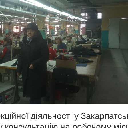
кційної діяльності у Закарпатсь
у консультацію на робочому місц