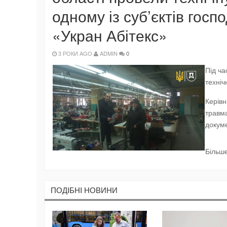
одному із суб’єктів гос
«Укран Абітекс»
3 РОКИ AGO
ADMIN
0
Під ча
техніч
Керівн
травма
докуме
Більше
ПОДIБНI НОВИНИ