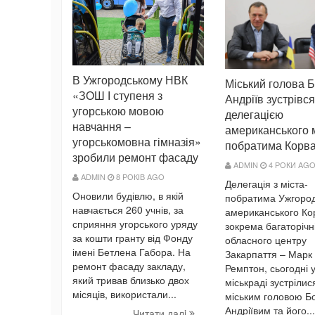
В Ужгородському НВК
Міський голова 
«ЗОШ І ступеня з
Андріїв зустрівся
угорською мовою
делегацією
навчання –
американського м
угорськомовна гімназія»
побратима Корва
зробили ремонт фасаду
ADMIN
4 РОКИ AG
ADMIN
8 РОКІВ AGO
Делегація з міста-
Оновили будівлю, в якій
побратима Ужгоро
навчається 260 учнів, за
американського Ко
сприяння угорського уряду
зокрема багаторічні
за кошти гранту від Фонду
обласного центру
імені Бетлена Габора. На
Закарпаття – Марк 
ремонт фасаду закладу,
Ремптон, сьогодні 
який тривав близько двох
міськраді зустрілис
місяців, використали...
міським головою Б
Андріївим та його...
Читати далi