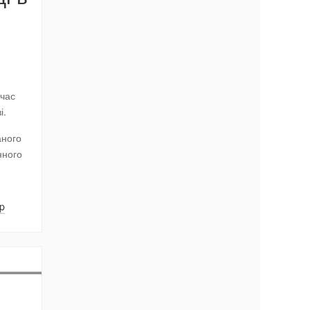
 час
і.
аного
нного
hp