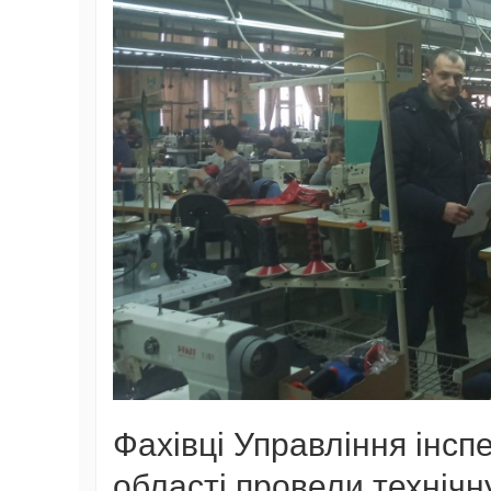
Фахівці Управління інспе
області провели технічн