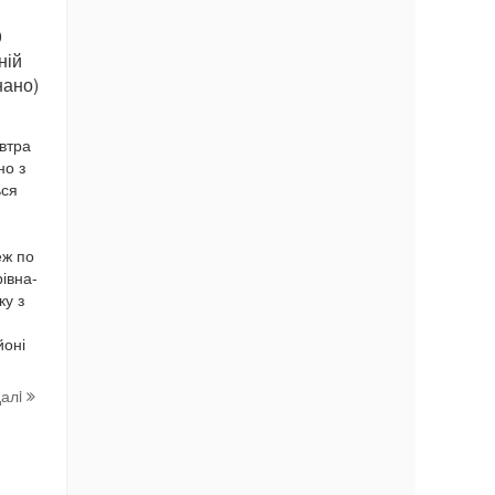
0
ній
нано)
втра
но з
ься
еж по
рівна-
ку з
йоні
далi