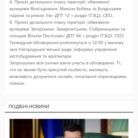
4. Проєкт детального плану території, обмеженої
вулицями Возз’єднання, Миколи Бобяка та Боздоським
парком та річкою Уж» ДПТ 12 + розділ ІТЗЦЗ, СЕО.
5. Проєкт детального плану території, обмеженої
вулицями Загорською, Закарпатською, Собранецькою та
площею Віталія Постолакі» ДПТ 94 + розділ ІТЗЦЗ, СЕО.
Громадські обговорення розпочнуться о 12:00 у малому
залі Ужгородської міської ради, інформує управління
містобудування та архітектури.
Запрошуємо всіх охочих взяти участь в обговоренні. Ті,
хто не зможе бути присутній особисто, матимуть
можливість долучитися онлайн, посилання оприлюднимо
пізніше.
ПОДIБНI НОВИНИ