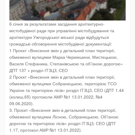
6 січня за результатами засідання архітектурно-
містобудівної ради при управлінні містобудування та
архітектури Ужгородської міської ради відбудуться
громадські обговорення містобудівної документації:
1 Проєкт «Внесення змін у детальний план території,
обмеженої вулицями Марка Черемшини, Мистецькою,
Василя Стефаника, Степанівською та об’їзною дорогою»
ДПТ 137 + розділ ІТЗЦЗ, СЕО
2 Проєкт «Внесення змін в детальний план території,
обмеженої вулицями Собранецькою, територією ТСО
України та територією лісів» розділ ІТЗЦЗ, СЕО (ДПТ 1.44
(колиш.65) протоколи АМР №1 13.01.2022, №4
09.06.2020).
3. Проєкт «Внесення змін в детальний план території,
обмеженої вулицями Лісною, Собранецькою, Об’їзною
дорогою та територією лісів» розділ ІТЗЦЗ, СЕО (ДПТ
1.17, протокол АМР №1 13.01.2022).