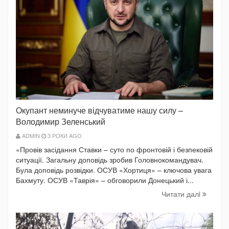
Окупант неминуче відчуватиме нашу силу –
Володимир Зеленський
ADMIN
3 РОКИ AGO
«Провів засідання Ставки – суто по фронтовій і безпековій
ситуації. Загальну доповідь зробив Головнокомандувач.
Була доповідь розвідки. ОСУВ «Хортиця» – ключова увага
Бахмуту. ОСУВ «Таврія» – обговорили Донецький і...
Читати далi