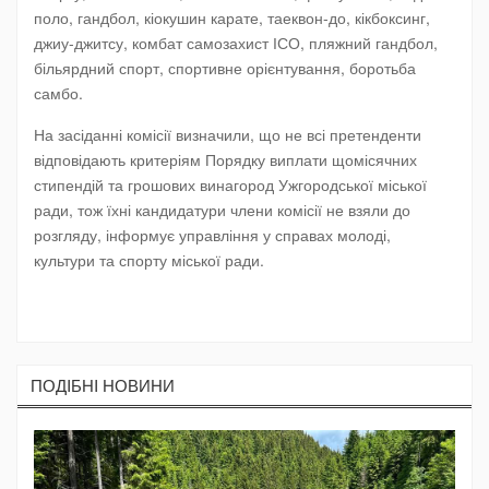
поло, гандбол, кіокушин карате, таеквон-до, кікбоксинг,
джиу-джитсу, комбат самозахист ІСО, пляжний гандбол,
більярдний спорт, спортивне орієнтування, боротьба
самбо.
На засіданні комісії визначили, що не всі претенденти
відповідають критеріям Порядку виплати щомісячних
стипендій та грошових винагород Ужгородської міської
ради, тож їхні кандидатури члени комісії не взяли до
розгляду, інформує управління у справах молоді,
культури та спорту міської ради.
ПОДIБНI НОВИНИ