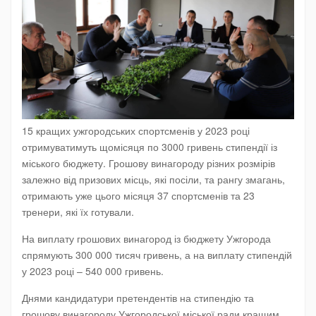
15 кращих ужгородських спортсменів у 2023 році
отримуватимуть щомісяця по 3000 гривень стипендії із
міського бюджету. Грошову винагороду різних розмірів
залежно від призових місць, які посіли, та рангу змагань,
отримають уже цього місяця 37 спортсменів та 23
тренери, які їх готували.
На виплату грошових винагород із бюджету Ужгорода
спрямують 300 000 тисяч гривень, а на виплату стипендій
у 2023 році – 540 000 гривень.
Днями кандидатури претендентів на стипендію та
грошову винагороду Ужгородської міської ради кращим