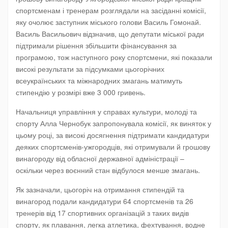
спортсменам і тренерам розглядали на засіданні комісії,
яку очолює заступник міського голови Василь Гомонай.
Василь Васильович відзначив, що депутати міської ради
підтримали рішення збільшити фінансування за
програмою, тож наступного року спортсмени, які показали
високі результати за підсумками цьогорічних
всеукраїнських та міжнародних змагань матимуть
стипендію у розмірі вже 3 000 гривень.
Начальниця управління у справах культури, молоді та
спорту Алла Чернобук запропонувала комісії, як виняток у
цьому році, за високі досягнення підтримати кандидатури
деяких спортсменів-ужгородців, які отримували й грошову
винагороду від обласної державної адміністрації –
оскільки через воєнний стан відбулося менше змагань.
Як зазначали, цьогоріч на отримання стипендій та
винагород подали кандидатури 64 спортсменів та 26
тренерів від 17 спортивних організацій з таких видів
спорту, як плавання, легка атлетика, фехтування, водне