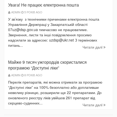
Увага! Не працює електронна пошта
ADMIN
5 РОКІВ AGO
У зв’язку з технічними причинами електронна пошта
Управління Держпраці у Закарпатській області
07uz@dsp.gov.ua тимчасово не працюватиме.
Звернення, листи та інші повідомлення просимо
надсилати за адресою: uzdsp@ukr.net З термінових
питань...
Читати далi
Майже 9 тисяч ужгородців скористалися
програмою “Доступні ліки”
ADMIN
8 РОКІВ AGO
Перелік препаратів, які можна отримати за програмою
“Доступні ліки” на 100% безоплатно або доплативши
невелику різницю, розширили ще 22 препаратами. До
оновленого реєстру ліків увійшов 261 препарат від
серцево-судинних...
Читати далi