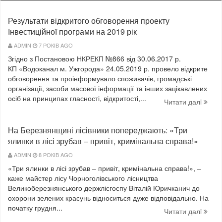
Результати відкритого обговорення проекту
Інвестиційної програми на 2019 рік
ADMIN
7 РОКІВ AGO
Згідно з Постановою НКРЕКП №866 від 30.06.2017 р.
КП «Водоканал м. Ужгорода» 24.05.2019 р. провело відкрите
обговорення та проінформувало споживачів, громадські
організації, засоби масової інформації та інших зацікавлених
осіб на принципах гласності, відкритості,...
Читати далi
На Березнянщині лісівники попереджають: «Три
ялинки в лісі зрубав – привіт, кримінальна справа!»
ADMIN
8 РОКІВ AGO
«Три ялинки в лісі зрубав – привіт, кримінальна справа!», –
каже майстер лісу Чорноголівського лісництва
Великоберезнянського держлісгоспу Віталій Юричканич до
охорони зелених красунь відноситься дуже відповідально. На
початку грудня...
Читати далi