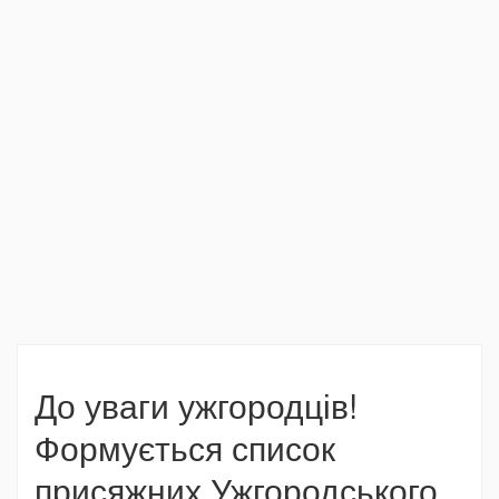
До уваги ужгородців!
Формується список
присяжних Ужгородського