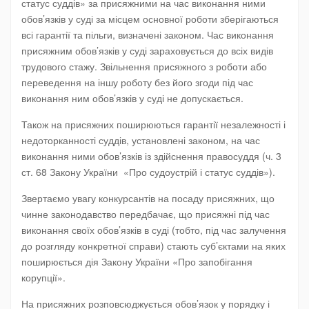
статус суддів» за присяжними на час виконання ними
обов’язків у суді за місцем основної роботи зберігаються
всі гарантії та пільги, визначені законом. Час виконання
присяжним обов’язків у суді зараховується до всіх видів
трудового стажу. Звільнення присяжного з роботи або
переведення на іншу роботу без його згоди під час
виконання ним обов’язків у суді не допускається.
Також на присяжних поширюються гарантії незалежності і
недоторканності суддів, установлені законом, на час
виконання ними обов’язків із здійснення правосуддя (ч. 3
ст. 68 Закону України «Про судоустрій і статус суддів»).
Звертаємо увагу конкурсантів на посаду присяжних, що
чинне законодавство передбачає, що присяжні під час
виконання своїх обов’язків в суді (тобто, під час залучення
до розгляду конкретної справи) стають суб’єктами на яких
поширюється дія Закону України «Про запобігання
корупції».
На присяжних розповсюджується обов’язок у порядку і