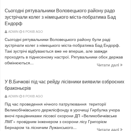
Сьогодні рятувальники Воловецького району радо
зустрічали колег з німецького міста-побратима Бад
Ендорф
ADMIN
6 РОКІВ AGO
Сьогодні рятувальники Воловецького району були раді
зустрічати колег з німецького міста-побратима Бад Ендорф.
Такі зустрічі відбуваються вже не вперше, але завжди
проходять в піднесеному настрої. Рятувальники обох держав
обмінюються...
Читати далi
У В.Бичкові під час рейду лісівники виявили озброєних
браконьєрів
ADMIN
8 РОКІВ AGO
Під час проведення нічного патрулювання території
Великобічківського держлісфонду в урочищі Гирбулка учора
вночі працівниками лісової охорони ДП «Великобичківське
ЛМГ» провідним інженером з охорони лісу Григорієм
Бернаром та лісничим Лужанського...
Читати далi