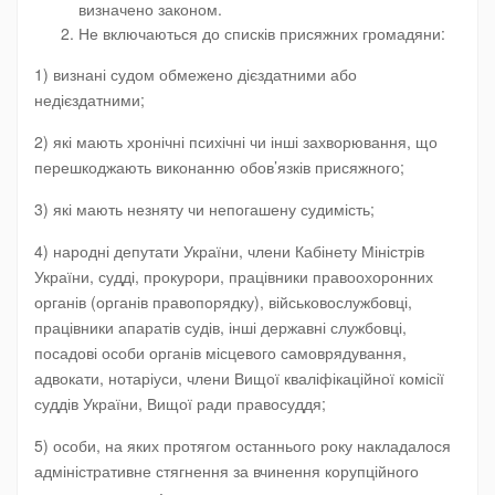
визначено законом.
Не включаються до списків присяжних громадяни:
1) визнані судом обмежено дієздатними або
недієздатними;
2) які мають хронічні психічні чи інші захворювання, що
перешкоджають виконанню обов’язків присяжного;
3) які мають незняту чи непогашену судимість;
4) народні депутати України, члени Кабінету Міністрів
України, судді, прокурори, працівники правоохоронних
органів (органів правопорядку), військовослужбовці,
працівники апаратів судів, інші державні службовці,
посадові особи органів місцевого самоврядування,
адвокати, нотаріуси, члени Вищої кваліфікаційної комісії
суддів України, Вищої ради правосуддя;
5) особи, на яких протягом останнього року накладалося
адміністративне стягнення за вчинення корупційного