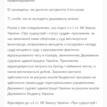
правопорушення;
6) громадяни, які досягли шістдесяти п’яти років;
7) особи, які не володіють державною мовою.
Разом з тим повідомляємо, що згідно з ч.1 ст. 68 Закону
України «Про судоустрій і статус суддів» присяжним, за
час виконання ними обов’язків у суді виплачується
винагорода, розрахована виходячи з посадового окладу
судді місцевого суду з урахуванням фактично
відпрацьованого часу в порядку, визначеному Державною
судовою адміністрацією України. Присяжним
відшкодовуються витрати на проїзд і наймання житла, а
також виплачуються добові. Зазначені виплати
здійснюються за рахунок коштів бюджетної програми на
здійснення правосуддя територіальними управліннями
Державної судової адміністрації України за рахунок коштів
Державного бюджету України.
Відповідно до ч.2 ст. 68 Закону України «Про судоустрій і