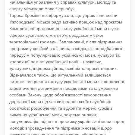
начальниця управління у справах культури, молоді та
спорту міськради Алла Чернобук.
Тараса Креміня поінформували, що управління освіти
Ужгородської міської ради активно працює над проєктом
Комплексної програми розвитку української мови в усіх
сферах суспільного життя Ужгородської міської
територіальної громади. Заплановані, після підтримання
програми у сесійній залі, низка заходів, які передбачають
передусім популяризацію української мови, культури та
історичної пам’яті української нації – наукових,
культурних, інформаційних, освітніх та просвітницьких.
Відзначалося також, що актуальними залишаються
питання зміцнення статусу української мови як державної;
забезпечення дотримання посадовими та службовими
особами Закону щодо обов’язковості використання
державної мови під час виконання своїх службових
обов’язків; розроблення та відкриття мережі курсів з
вивчення української мови, зокрема онлайн;
популяризація, підняття престижу української мови серед
молоді; впровадження та підтримка інновацій щодо
розвитку сучасних культурних сфер; збереження