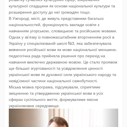
культурної спадщини як основи національної культури та
розширення доступу до неї громадян тощо.
В Ужгороді, місті, де живуть представники багатьох
національностей, функціонують заклади освіти з
навчанням угорською, словацькою та російською мовами.
Однак у зв’язку із повномасштабним вторгненням росії в
Україну у спеціалізованій школі №3, яка забезпечувала
вивчення російської мови як мови національної меншини,
педагогічна рада прийняла рішення про перехід на
навчання виключно державною мовою. Це стало проявом
ще більшої згуртованості та усвідомлення цінності
української мови як духовної сили українського народу та
невід’ємної частини національної самобутності.
Міська мовна програма, підсумували, сприятиме
зміцненню та утвердженню української мови в усіх
сферах суспільного життя, формуватиме якісне
україномовне середовище.