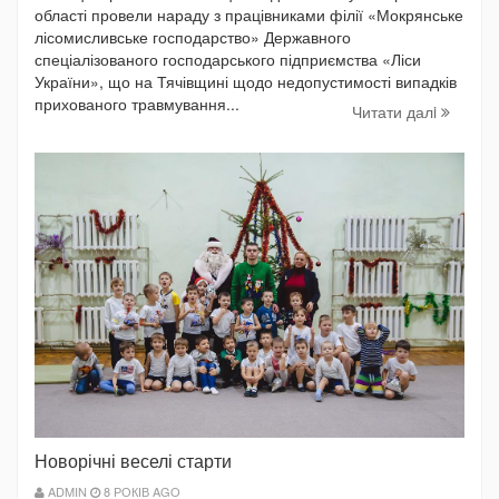
області провели нараду з працівниками філії «Мокрянське
лісомисливське господарство» Державного
спеціалізованого господарського підприємства «Ліси
України», що на Тячівщині щодо недопустимості випадків
прихованого травмування...
Читати далi
Новорічні веселі старти
ADMIN
8 РОКІВ AGO