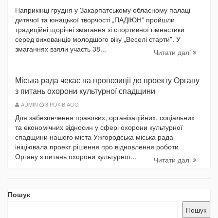
Наприкінці грудня у Закарпатському обласному палаці
дитячої та юнацької творчості „ПАДІЮН” пройшли
традиційні щорічні змагання зі спортивної гімнастики
серед вихованців молодшого віку „Веселі старти”. У
змаганнях взяли участь 38...
Читати далi
Міська рада чекає на пропозиції до проекту Органу
з питань охорони культурної спадщини
ADMIN
8 РОКІВ AGO
Для забезпечення правових, організаційних, соціальних
та економічних відносин у сфері охорони культурної
спадщини нашого міста Ужгородська міська рада
ініціювала проект рішення про відновлення роботи
Органу з питань охорони культурної...
Читати далi
Пошук
Пошук