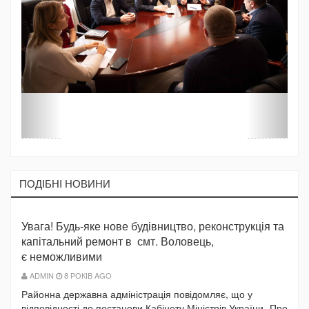
ПОДIБНI НОВИНИ
Увага! Будь-яке нове будівництво, реконструкція та
капітальний ремонт в смт. Воловець,
є неможливими
ADMIN
8 РОКІВ AGO
Районна державна адміністрація повідомляє, що у
відповідності до постанови Кабінету Міністрів України „Про