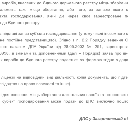
 виробів, внесених до Єдиного державного реєстру місць зберіганн
алежить таке місце зберігання, або того, за заявою якого су
єкта господарювання, який діє через своє зареєстроване по
о до Єдиного реєстру.
підставі заяви суб’єкта господарювання (у тому числі іноземного с
не постійне представництво). Згідно з п. 2.2 Порядку ведення 
женого наказом ДПА України від 28.05.2002 № 251, зареєстров
/6958, зі змінами та доповненнями (далі – Порядок) заява про в
их виробів до Єдиного реєстру подається за формою згідно з дод
ліцензії на відповідний вид діяльності, копія документа, що підт
відоцтво на право власності та інше).
і для внесення місць зберігання алкогольних напоїв та тютюнових 
ня суб’єкт господарювання може подати до ДПС виключно пошт
ДПС у Закарпатській о