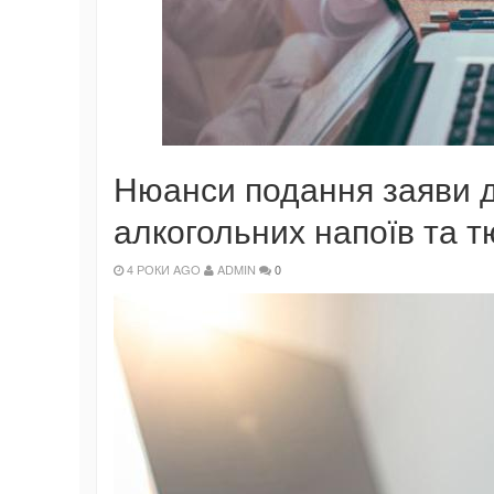
Нюанси подання заяви д
алкогольних напоїв та 
4 РОКИ AGO
ADMIN
0