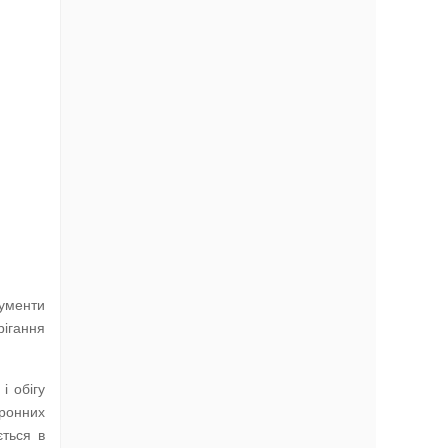
кументи
рігання
і обігу
тронних
ється в