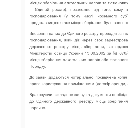
місцях зберігання алкогольних напоїв та тютюнових
– Єдиний реєстр), незалежно від того, кому н
господарювання (у тому числі іноземного суб’
представництво) таке місце зберігання було внесен
Внесення даних до Єдиного реєстру проводиться на 
господарювання, який діє через своє зареєстрова
державного реєстру місць зберігання, затверд
Міністерстві юстиції України 15.08.2002 за № 670
місця зберігання алкогольних напоїв або тютюнов
Порядку.
До заяви додаються нотаріально посвідчена копія 
право користування приміщенням (договір оренди, с
Враховуючи викладене заяву та документи необхідн
до Єдиного державного реєстру місць зберіган
нарочно.