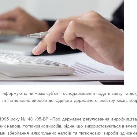
ті інформують, чи може суб’єкт господарювання подати заяву та до
в та тютюнових виробів до Єдиного державного реєстру місць збе
я 1995 року № 481/95-BP «Про державне регулювання виробництва 
ьних напоїв, тютюнових виробів, рідин, що використовуються в елек
ями зберігання алкогольних напоїв та тютюнових виробів здійсню