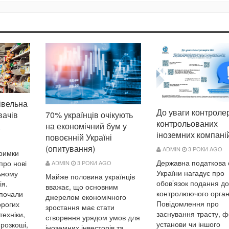
івельна
До уваги контроле
вачів
70% українців очікують
контрольованих
на економічний бум у
O
іноземних компані
повоєнній Україні
(опитування)
ADMIN
3 РОКИ AGO
тримки
Державна податкова
про нові
ADMIN
3 РОКИ AGO
України нагадує про
льному
Майже половина українців
обов’язок подання до
ія.
вважає, що основним
контролюючого орга
почали
джерелом економічного
Повідомлення про
орогих
зростання має стати
заснування трасту, ф
техніки,
створення урядом умов для
установи чи іншого
 розкоші,
іноземних інвесторів та