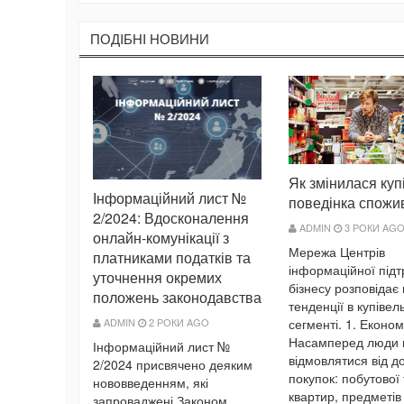
ПОДIБНI НОВИНИ
Як змінилася куп
Інформаційний лист №
поведінка спожи
2/2024: Вдосконалення
ADMIN
3 РОКИ AG
онлайн-комунікації з
Мережа Центрів
платниками податків та
інформаційної під
уточнення окремих
бізнесу розповідає 
положень законодавства
тенденції в купіве
ADMIN
2 РОКИ AGO
сегменті. 1. Економ
Насамперед люди 
Інформаційний лист №
відмовлятися від д
2/2024 присвячено деяким
покупок: побутової 
нововведенням, які
квартир, предметів
запроваджені Законом