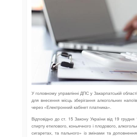
У головному управлінні ДПС у Закарпатській облас
для внесення місць зберігання алкогольних напої
через «Електронний кабінет платника».
Відповідно до ст. 15 Закону України від 19 грудн
спирту етилового, коньячного і плодового, алкогол
сигаретах, та пального» із змінами та доповненн