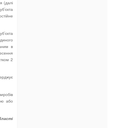
я (далі
б’єкта
стійне
уб’єкта
Єдиного
аним в
несення
атком 2
верджує
виробів
ою або
бласті