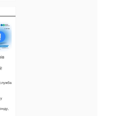
рів
й!
 служба
ну
онду,