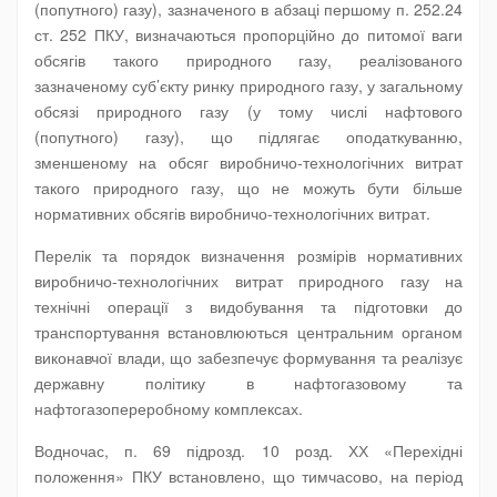
(попутного) газу), зазначеного в абзаці першому п. 252.24
ст. 252 ПКУ, визначаються пропорційно до питомої ваги
обсягів такого природного газу, реалізованого
зазначеному суб’єкту ринку природного газу, у загальному
обсязі природного газу (у тому числі нафтового
(попутного) газу), що підлягає оподаткуванню,
зменшеному на обсяг виробничо-технологічних витрат
такого природного газу, що не можуть бути більше
нормативних обсягів виробничо-технологічних витрат.
Перелік та порядок визначення розмірів нормативних
виробничо-технологічних витрат природного газу на
технічні операції з видобування та підготовки до
транспортування встановлюються центральним органом
виконавчої влади, що забезпечує формування та реалізує
державну політику в нафтогазовому та
нафтогазопереробному комплексах.
Водночас, п. 69 підрозд. 10 розд. ХХ «Перехідні
положення» ПКУ встановлено, що тимчасово, на період