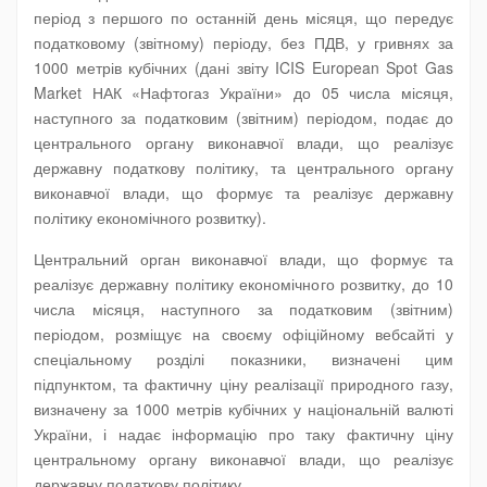
період з першого по останній день місяця, що передує
податковому (звітному) періоду, без ПДВ, у гривнях за
1000 метрів кубічних (дані звіту ICIS European Spot Gas
Market НАК «Нафтогаз України» до 05 числа місяця,
наступного за податковим (звітним) періодом, подає до
центрального органу виконавчої влади, що реалізує
державну податкову політику, та центрального органу
виконавчої влади, що формує та реалізує державну
політику економічного розвитку).
Центральний орган виконавчої влади, що формує та
реалізує державну політику економічного розвитку, до 10
числа місяця, наступного за податковим (звітним)
періодом, розміщує на своєму офіційному вебсайті у
спеціальному розділі показники, визначені цим
підпунктом, та фактичну ціну реалізації природного газу,
визначену за 1000 метрів кубічних у національній валюті
України, і надає інформацію про таку фактичну ціну
центральному органу виконавчої влади, що реалізує
державну податкову політику.