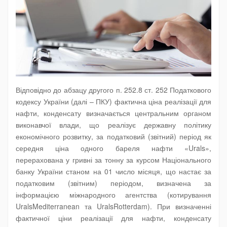
Відповідно до абзацу другого п. 252.8 ст. 252 Податкового
кодексу України (далі – ПКУ) фактична ціна реалізації для
нафти, конденсату визначається центральним органом
виконавчої влади, що реалізує державну політику
економічного розвитку, за податковий (звітний) період як
середня ціна одного бареля нафти «Urals»,
перерахована у гривні за тонну за курсом Національного
банку України станом на 01 число місяця, що настає за
податковим (звітним) періодом, визначена за
інформацією міжнародного агентства (котирування
UralsMediterranean та UralsRotterdam). При визначенні
фактичної ціни реалізації для нафти, конденсату