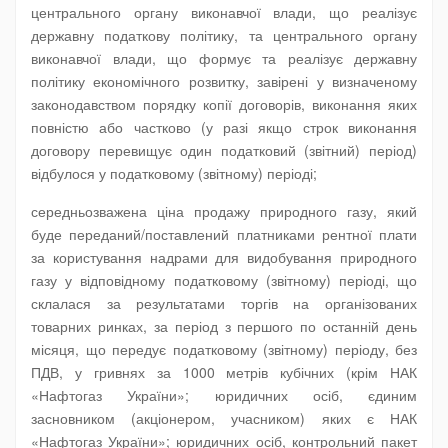
центрального органу виконавчої влади, що реалізує
державну податкову політику, та центрального органу
виконавчої влади, що формує та реалізує державну
політику економічного розвитку, завірені у визначеному
законодавством порядку копії договорів, виконання яких
повністю або частково (у разі якщо строк виконання
договору перевищує один податковий (звітний) період)
відбулося у податковому (звітному) періоді;
середньозважена ціна продажу природного газу, який
буде переданий/поставлений платниками рентної плати
за користування надрами для видобування природного
газу у відповідному податковому (звітному) періоді, що
склалася за результатами торгів на організованих
товарних ринках, за період з першого по останній день
місяця, що передує податковому (звітному) періоду, без
ПДВ, у гривнях за 1000 метрів кубічних (крім НАК
«Нафтогаз України»; юридичних осіб, єдиним
засновником (акціонером, учасником) яких є НАК
«Нафтогаз України»; юридичних осіб, контрольний пакет