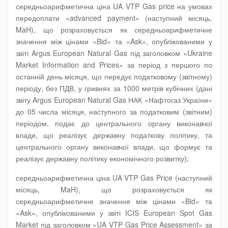
середньоарифметична ціна UA VTP Gas price на умовах
передоплати «advanced payment» (наступний місяць,
MaH), що розраховується як середньоарифметичне
значення між цінами «Bid» та «Ask», опублікованими у
звіті Argus European Natural Gas під заголовком «Ukraine
Market Information and Prices» за період з першого по
останній день місяця, що передує податковому (звітному)
періоду, без ПДВ, у гривнях за 1000 метрів кубічних (дані
звіту Argus European Natural Gas НАК «Нафтогаз України»
до 05 числа місяця, наступного за податковим (звітним)
періодом, подає до центрального органу виконавчої
влади, що реалізує державну податкову політику, та
центрального органу виконавчої влади, що формує та
реалізує державну політику економічного розвитку);
середньоарифметична ціна UA VTP Gas Price (наступний
місяць, MaH), що розраховується як
середньоарифметичне значення між цінами «Bid» та
«Ask», опублікованими у звіті ICIS European Spot Gas
Market під заголовком «UA VTP Gas Price Assessment» за