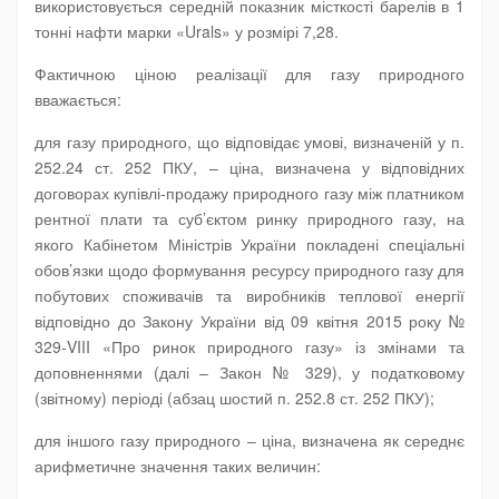
використовується середній показник місткості барелів в 1
тонні нафти марки «Urals» у розмірі 7,28.
Фактичною ціною реалізації для газу природного
вважається:
для газу природного, що відповідає умові, визначеній у п.
252.24 ст. 252 ПКУ, – ціна, визначена у відповідних
договорах купівлі-продажу природного газу між платником
рентної плати та суб’єктом ринку природного газу, на
якого Кабінетом Міністрів України покладені спеціальні
обов’язки щодо формування ресурсу природного газу для
побутових споживачів та виробників теплової енергії
відповідно до Закону України від 09 квітня 2015 року №
329-VIII «Про ринок природного газу» із змінами та
доповненнями (далі – Закон № 329), у податковому
(звітному) періоді (абзац шостий п. 252.8 ст. 252 ПКУ);
для іншого газу природного – ціна, визначена як середнє
арифметичне значення таких величин: