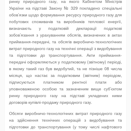
ринку природного газу, на якого Кабінетом Міністрів
України на підставі Закону № 329 покладено спеціальні
обов’язки щодо формування ресурсу природного газу для
побутових споживачів та виробників теплової енергії,
визначають у податковій декларації податкові
зобов’язання з урахуванням обсягів, визначених в актах
приймання-передачі, та обсягів виробничо-технологічних
витрат природного газу на технічні операції з видобування
та підготовки до транспортування. Акти приймання-
передачі оформляються у податковому (звітному) періоді,
в якому такий газ був видобутий, та не пізніше 08 числа
місяця, що настає за податковим (звітним) періодом,
підписуються платником рентної плати або
уповноваженою особою та зазначеним вище суб’єктом
ринку природного газу на підставі укладених ними
договорів купівлі-продажу природного газу.
Обсяги виробничо-технологічних витрат природного газу
на здійснення технічних операцій з видобування та
підготовки до транспортування (у тому числі нафтового