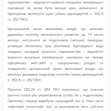
підприємства – видобутої корисної копалини (мінеральної
сировини) не може бути менше ціни, визначеної за
принципом витягнутої руки (абзац одинадцятий п. 252.8
ст. 252 ПКУ).
Центральний орган виконавчої влади, що реалізує
державну політику економічного розвитку, до 10 числа
місяця, наступного за податковим (звітним) періодом,
розміщує визначену ціну реалізації відповідного виду
товарної продукції гірничого підприємства – видобутої
корисної копалини (мінеральної сировини) на своєму
офіційному веб-сайті у спеціальному розділі та
повідомляє центральний орган виконавчої влади, що
реалізує державну податкову політику (абзац дванадцятий
п. 252.8 ст. 252 ПКУ).
Пунктом 252.24 ст. 252 ПКУ визначено, що платник
рентної плати або уповноважена особа, які у податковому
(звітному) періоді видобули природний газ (у тому числі
нафтовий (попутний) газ) та реалізували його суб’єкту