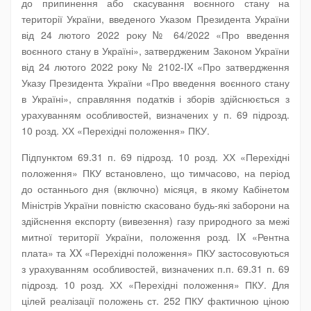
до припинення або скасування воєнного стану на
території України, введеного Указом Президента України
від 24 лютого 2022 року № 64/2022 «Про введення
воєнного стану в Україні», затвердженим Законом України
від 24 лютого 2022 року № 2102-IX «Про затвердження
Указу Президента України «Про введення воєнного стану
в Україні», справляння податків і зборів здійснюється з
урахуванням особливостей, визначених у п. 69 підрозд.
10 розд. ХХ «Перехідні положення» ПКУ.
Підпунктом 69.31 п. 69 підрозд. 10 розд. ХХ «Перехідні
положення» ПКУ встановлено, що тимчасово, на період
до останнього дня (включно) місяця, в якому Кабінетом
Міністрів України повністю скасовано будь-які заборони на
здійснення експорту (вивезення) газу природного за межі
митної території України, положення розд. IX «Рентна
плата» та XX «Перехідні положення» ПКУ застосовуються
з урахуванням особливостей, визначених п.п. 69.31 п. 69
підрозд. 10 розд. ХХ «Перехідні положення» ПКУ. Для
цілей реалізації положень ст. 252 ПКУ фактичною ціною