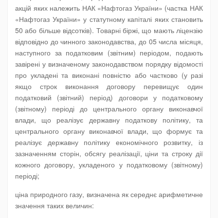
акцій яких належить НАК «Нафтогаз України» (частка НАК
«Нафтогаз України» у статутному капіталі яких становить
50 або більше відсотків). Товарні біржі, що мають ліцензію
відповідно до чинного законодавства, до 05 числа місяця,
наступного за податковим (звітним) періодом, подають
завірені у визначеному законодавством порядку відомості
про укладені та виконані повністю або частково (у разі
якщо строк виконання договору перевищує один
податковий (звітний) період) договори у податковому
(звітному) періоді до центрального органу виконавчої
влади, що реалізує державну податкову політику, та
центрального органу виконавчої влади, що формує та
реалізує державну політику економічного розвитку, із
зазначенням сторін, обсягу реалізації, ціни та строку дії
кожного договору, укладеного у податковому (звітному)
періоді;
ціна природного газу, визначена як середнє арифметичне
значення таких величин: