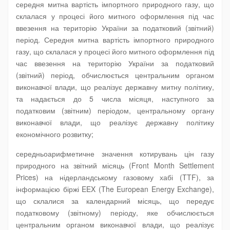
середня митна вартість імпортного природного газу, що
склалася у процесі його митного оформлення під час
ввезення на територію України за податковий (звітний)
період. Середня митна вартість імпортного природного
газу, що склалася у процесі його митного оформлення під
час ввезення на територію України за податковий
(звітний) період, обчислюється центральним органом
виконавчої влади, що реалізує державну митну політику,
та надається до 5 числа місяця, наступного за
податковим (звітним) періодом, центральному органу
виконавчої влади, що реалізує державну політику
економічного розвитку;
середньоарифметичне значення котирувань цін газу
природного на звітний місяць (Front Month Settlement
Prices) на нідерландському газовому хабі (TTF), за
інформацією біржі EEX (The European Energy Exchange),
що склалися за календарний місяць, що передує
податковому (звітному) періоду, яке обчислюється
центральним органом виконавчої влади, що реалізує