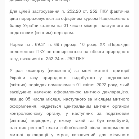
Для цілей застосування п. 252.20 ст. 252 ПКУ фактична
ціна перераховується за офіційним курсом Національного
банку України станом на 01 число місяця, наступного за
податковим (звітним) періодом.
Норми п.п. 69.31 п. 69 підрозд. 10 розд. ХХ «Перехідні
положення» ПКУ не поширюються на обсяги природного
газу, визначені п. 252.24 ст. 252 ПКУ.
У разі експорту (вивезення) за межі митної території
України газу природного, видобутого у податкових
(звітних) періодах починаючи з 01 квітня 2022 року, який
засвідчено належно оформленою митною декларацією,
яка до 05 числа місяця, наступного за місяцем митного
оформлення, надається центральним митним органом
контролюючому органу, у наступних за податковим
(звітним) періодом, у якому такий газ був видобутий,
платник рентної плати зобов’язаний після оформлення
митної декларації у строк, визначений для місячного