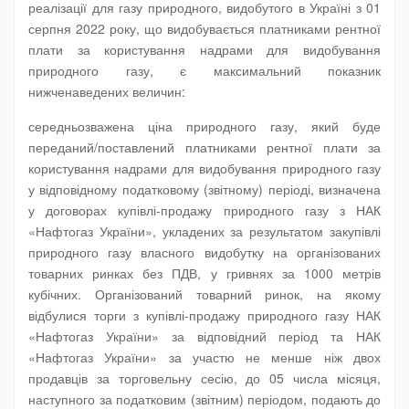
реалізації для газу природного, видобутого в Україні з 01
серпня 2022 року, що видобувається платниками рентної
плати за користування надрами для видобування
природного газу, є максимальний показник
нижченаведених величин:
середньозважена ціна природного газу, який буде
переданий/поставлений платниками рентної плати за
користування надрами для видобування природного газу
у відповідному податковому (звітному) періоді, визначена
у договорах купівлі-продажу природного газу з НАК
«Нафтогаз України», укладених за результатом закупівлі
природного газу власного видобутку на організованих
товарних ринках без ПДВ, у гривнях за 1000 метрів
кубічних. Організований товарний ринок, на якому
відбулися торги з купівлі-продажу природного газу НАК
«Нафтогаз України» за відповідний період та НАК
«Нафтогаз України» за участю не менше ніж двох
продавців за торговельну сесію, до 05 числа місяця,
наступного за податковим (звітним) періодом, подають до