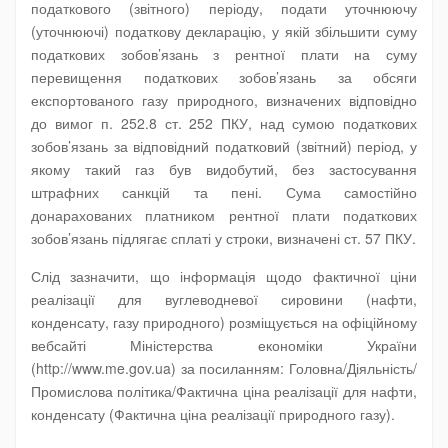
податкового (звітного) періоду, подати уточнюючу
(уточнюючі) податкову декларацію, у якій збільшити суму
податкових зобов’язань з рентної плати на суму
перевищення податкових зобов’язань за обсяги
експортованого газу природного, визначених відповідно
до вимог п. 252.8 ст. 252 ПКУ, над сумою податкових
зобов’язань за відповідний податковий (звітний) період, у
якому такий газ був видобутий, без застосування
штрафних санкцій та пені. Сума самостійно
донарахованих платником рентної плати податкових
зобов’язань підлягає сплаті у строки, визначені ст. 57 ПКУ.
Слід зазначити, що інформація щодо фактичної ціни
реалізації для вуглеводневої сировини (нафти,
конденсату, газу природного) розміщується на офіційному
вебсайті Міністерства економіки України
(http://www.me.gov.ua) за посиланням: Головна/Діяльність/
Промислова політика/Фактична ціна реалізації для нафти,
конденсату (Фактична ціна реалізації природного газу).