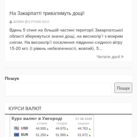
На Закарпатті триватимуть дощі!
ADMIN
6 РОКІВ AGO
Вдень 5 січня на більшій частині території Закарпатської
області збережуться значні дощі, на високогір’ї з мокрим
снігом. На високогір’ї посилення південно-східного вітру
15-20 м/с (І рівень небезпечності, жовтий). 5...
Читати далi
Пошук
Пошук
КУРСИ ВАЛЮТ