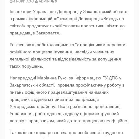
4 РОКИ AGO
ADMIN
0
Інспектори Управління Держпраці у Закарпатській області
в рамках інформаційної кампанії Держпраці «Виходь на
світло!» продовжують здійснювати превентивні візити до
працедавців Закарпаття.
Роз’яснюють роботодавцями та їх працівникам переваги
офіційного працевлаштування, наслідки уникнення
легальної діяльності та відповідальність за допущення
таких порушень.
Напередодні Маріанна Гукс, за інформацією ГУ ДПС у
Закарпатській області, провела профілактичну роботу з
питань офіційного працевлаштування найманих
працівників одним із приватних підприємців
Ужгородського району. Після роз’яснень представниці
Управління, роботодавець одразу оформив трудовий
договір з працівником, який до того працював неофіційно.
Також інспекторка розповіла про особливості трудового