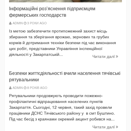
Інформаційні роз’яснення підприємцям
фермерських господарств
ADMIN
3 РОКИ AGO
Із метою забезпечити протипожежний захист місць
збирання та зберігання врожаю, зернових та грубих
кормів й дотримання техніки безпеки під час виконання
цих робіт, представники Управління інспекційної
діяльності у Закарпатській...
Читати далi
Безпеки життєдіяльності вчили населення тячівські
рятувальники
ADMIN
8 РОКІВ AGO
Рятувальники продовжують проводити пожежно-
профілактичні відпрацювання населених пунктів
Закарпаття. Сьогодні, 12 червня, такий захід провели
працівники ДСНС Тячівського району у в смт Буштино.
Під час бесід з краянами окремий акцент робився на...
Читати далi