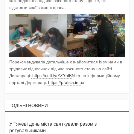
законодавства під час воєнного стану і про те, як
відстояти свої законні права.
Порекомендувала детальніше ознайомитися із змінами в
трудових відносинах під час воєнного стану на сайті
Держпраці:
https://cutt.ly/YZYhtK
N та на інформаційному
порталі Держпраці:
https://pratsia.in.u
a
ПОДIБНI НОВИНИ
У Тячеві день міста святкували разом з
рятувальниками