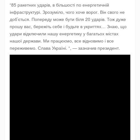
“85 ракетних ударів, в більшості по енергетичній
інфраструктурі. Зрозуміло, чого хоче ворог. Він свого не
доб’ється. Попереду може бути біля 20 ударів. Тож дуже
прошу вас, бережіть себе і будьте в укриттях… Знаю, що
удари відключили нашу енергетику у багатьох містах
нашої держави. Ми працюємо, все відновимо і все
переживемо. Слава Україні. “, — зазначив президент.