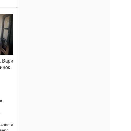
. Вари
динок
л.
.
рання в
версі