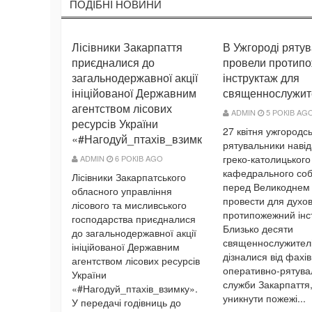
ПОДIБНI НОВИНИ
Лісівники Закарпаття
В Ужгороді ряту
приєдналися до
провели протип
загальнодержавної акції
інструктаж для
ініційованої Державним
священнослужит
агентством лісових
ADMIN
5 РОКІВ AG
ресурсів України
27 квітня ужгородсь
«#Нагодуй_птахів_взимку»
рятувальники наві
греко-католицького
ADMIN
6 РОКІВ AGO
кафедрального соб
Лісівники Закарпатського
перед Великоднем
обласного управління
провести для духо
лісового та мисливського
протипожежний інс
господарства приєдналися
Близько десяти
до загальнодержавної акції
священнослужител
ініційованої Державним
дізналися від фахів
агентством лісових ресурсів
оперативно-рятува
України
служби Закарпаття,
«#Нагодуй_птахів_взимку».
уникнути пожежі...
У передачі годівниць до