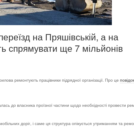
ереїзд на Пряшівській, а на
ь спрямувати ще 7 мільйонів
илова ремонтують працівники підрядної організації. Про це
повідо
лась до власника проїзної частини щодо необхідності провести ре
мобільних доріг, і саме ця структура опікується утриманням та рем