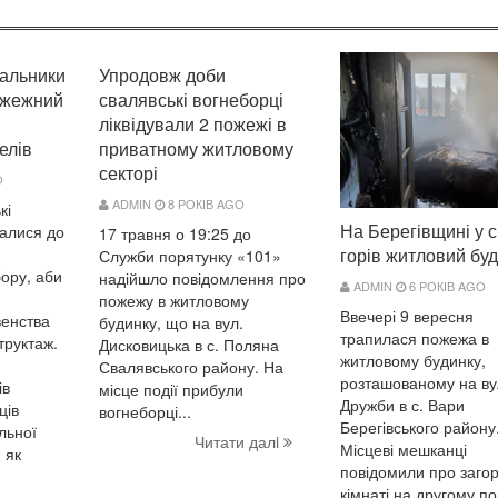
вальники
Упродовж доби
ожежний
свалявські вогнеборці
ліквідували 2 пожежі в
елів
приватному житловому
секторі
O
ADMIN
8 РОКІВ AGO
кі
На Берегівщині у с
далися до
17 травня о 19:25 до
горів житловий бу
Служби порятунку «101»
ору, аби
надійшло повідомлення про
ADMIN
6 РОКІВ AGO
пожежу в житловому
Ввечері 9 вересня
венства
будинку, що на вул.
трапилася пожежа в
труктаж.
Дисковицька в с. Поляна
житловому будинку,
Свалявського району. На
розташованому на ву
ів
місце події прибули
Дружби в с. Вари
ців
вогнеборці...
Берегівського району
льної
Читати далi
Місцеві мешканці
 як
повідомили про заго
кімнаті на другому по