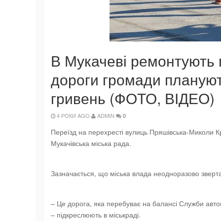
В Мукачеві ремонтують п
дороги громади плануют
гривень (ФОТО, ВІДЕО)
4 РОКИ AGO
ADMIN
0
Переїзд на перехресті вулиць Пряшівська-Миколи Кр
Мукачівська міська рада.
Зазначається, що міська влада неодноразово зверта
– Це дорога, яка перебуває на балансі Служби авто
– підкреслюють в міськраді.