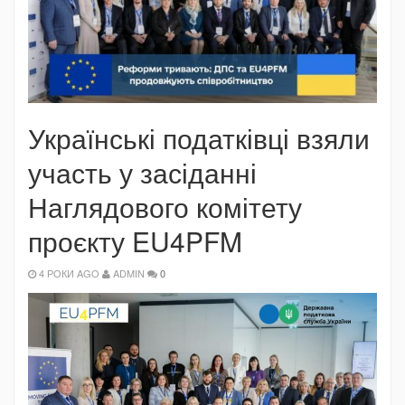
Українські податківці взяли
участь у засіданні
Наглядового комітету
проєкту EU4PFM
4 РОКИ AGO
ADMIN
0