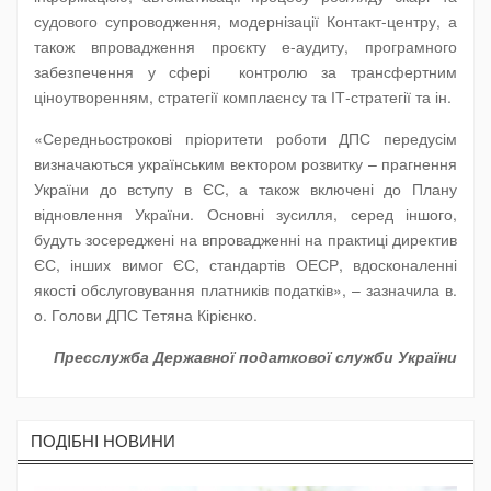
судового супроводження, модернізації Контакт-центру, а
також впровадження проєкту е-аудиту, програмного
забезпечення у сфері контролю за трансфертним
ціноутворенням, стратегії комплаєнсу та ІТ-стратегії та ін.
«Середньострокові пріоритети роботи ДПС передусім
визначаються українським вектором розвитку – прагнення
України до вступу в ЄС, а також включені до Плану
відновлення України. Основні зусилля, серед іншого,
будуть зосереджені на впровадженні на практиці директив
ЄС, інших вимог ЄС, стандартів ОЕСР, вдосконаленні
якості обслуговування платників податків», – зазначила в.
о. Голови ДПС Тетяна Кірієнко.
Пресслужба Державної податкової служби України
ПОДIБНI НОВИНИ