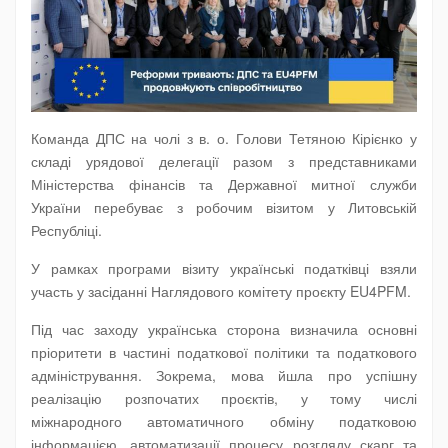
Команда ДПС на чолі з в. о. Голови Тетяною Кірієнко у
складі урядової делегації разом з представниками
Міністерства фінансів та Державної митної служби
України перебуває з робочим візитом у Литовській
Республіці.
У рамках програми візиту українські податківці взяли
участь у засіданні Наглядового комітету проєкту EU4PFM.
Під час заходу українська сторона визначила основні
пріоритети в частині податкової політики та податкового
адміністрування. Зокрема, мова йшла про успішну
реалізацію розпочатих проєктів, у тому числі
міжнародного автоматичного обміну податковою
інформацією, автоматизації процесу розгляду скарг та