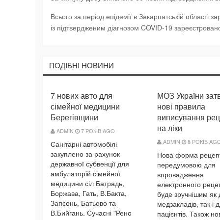
Всього за період епідемії в Закарпатській області 
із підтвердженим діагнозом COVID-19 зареєстровано
ПОДIБНI НОВИНИ
7 нових авто для
МОЗ України зат
сімейної медицини
нові правила
Берегівщини
виписування рец
на ліки
ADMIN
7 РОКІВ AGO
ADMIN
8 РОКІВ AG
Санітарні автомобілі
закуплено за рахунок
Нова форма рецеп
державної субвенції для
передумовою для
амбулаторій сімейної
впровадження
медицини сіл Батрадь,
електронного рецеп
Боржава, Гать, В.Бакта,
буде зручнішим як 
Запсонь, Батьово та
медзакладів, так і 
В.Бийгань. Сучасні "Рено
пацієнтів. Також но