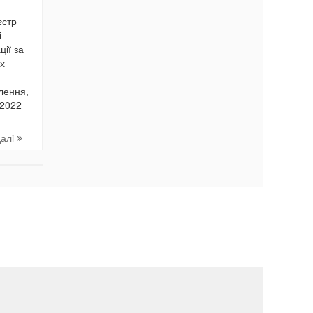
єстр
і
ції за
х
лення,
 2022
далi