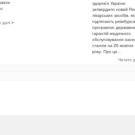
увати
здоров’я України
що
затвердило новий Ре
лікарських засобів, як
підлягають реімбурса
и далi
програмою державни
гарантій медичного
обслуговування насе
станом на 20 жовтня
року. Про це...
Читати 