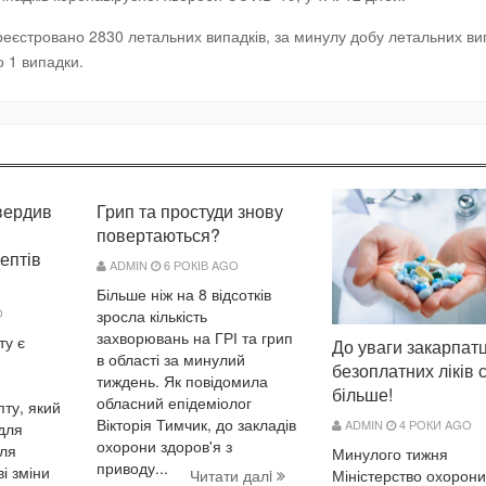
зареєстровано 2830 летальних випадків, за минулу добу летальних ви
 1 випадки.
вердив
Грип та простуди знову
повертаються?
ептів
ADMIN
6 РОКІВ AGO
Більше ніж на 8 відсотків
O
зросла кількість
захворювань на ГРІ та грип
ту є
До уваги закарпатц
в області за минулий
безоплатних ліків 
тиждень. Як повідомила
більше!
обласний епідеміолог
ту, який
Вікторія Тимчик, до закладів
ADMIN
4 РОКИ AGO
для
охорони здоров'я з
для
Минулого тижня
приводу...
ві зміни
Міністерство охорони
Читати далi