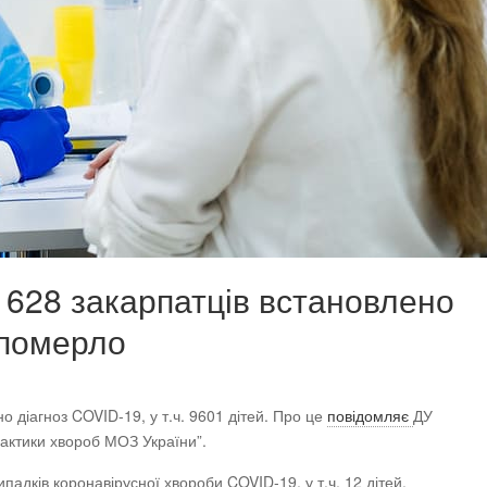
5 628 закарпатців встановлено
 померло
о діагноз COVID-19, у т.ч. 9601 дітей. Про це
повідомляє
ДУ
актики хвороб МОЗ України”.
адків коронавірусної хвороби COVID-19, у т.ч. 12 дітей.