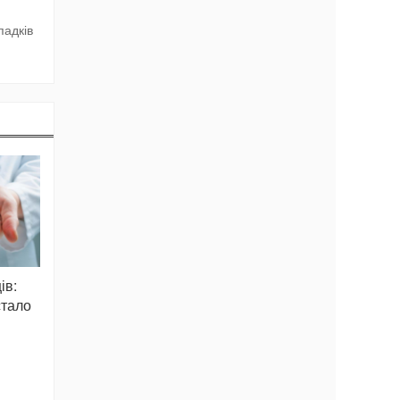
падків
ів:
стало