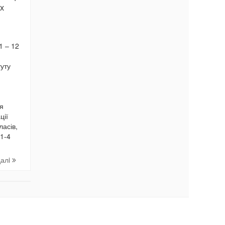
их
1 – 12
туту
ля
ції
ласів,
 1-4
далi