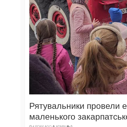
Рятувальники провели ек
маленького закарпатськ
4 РОКИ AGO
ADMIN
0