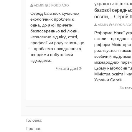
української школ
ADMIN
8 РОКІВ AGO
базової середньо
Серед багатьох сучасних
освіти, – Сергій
екологічних проблем є
одна, до якої причетні
ADMIN
6 РОКІВ AG
безпосередньо всі люди,
Реформа Нової укр
незалежно від віку, статі,
школи – це одна з
професії чи роду занять, це
реформ Міністерст
– проблема поводження з
реалізується також
твердими побутовими
всебічній підтримці
відходами...
міжнародних партн
цьому наголосив т.в
Читати далi
Міністра освіти і на
України Сергій...
Читат
Головна
Про нас