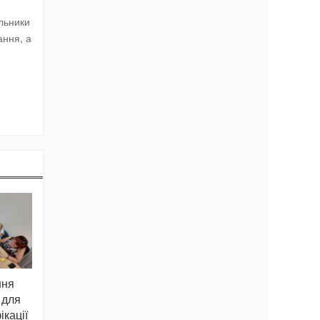
альники
ання, а
ння
 для
кації