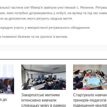
ьної частини смт Міжгір’я завітали учні гімназії с. Репинне. Рятув
и, яких потрібно дотримуватись у побуті, на вулиці та під час навч
я за допомогою якого рятують людські життя.
осередню участь у використанні рятувального обладнання.
 пожежної безпеки та не гратися із вогнем.
Стартувало навча
Закарпатські митники
а до
тренерів-педагогів
інтенсивно вивчали
підвищення кваліфі
словацьку мову в рамках