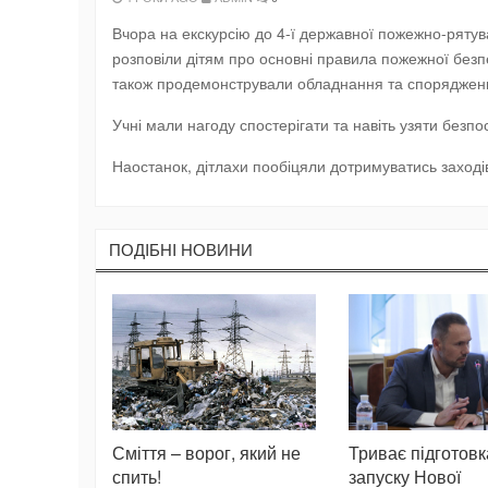
Вчора на екскурсію до 4-ї державної пожежно-рятувал
розповіли дітям про основні правила пожежної безпек
також продемонстрували обладнання та спорядженн
Учні мали нагоду спостерігати та навіть узяти безп
Наостанок, дітлахи пообіцяли дотримуватись заходів
ПОДIБНI НОВИНИ
Сміття – ворог, який не
Триває підготовк
спить!
запуску Нової