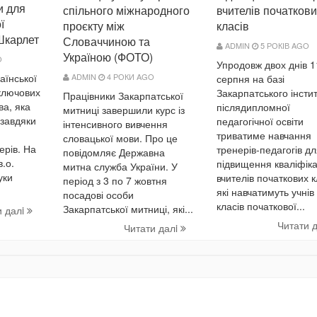
и для
вчителів початков
спільного міжнародного
ї
класів
проєкту між
 Шкарлет
Словаччиною та
ADMIN
5 РОКІВ AGO
Україною (ФОТО)
O
Упродовж двох днів 1
ADMIN
4 РОКИ AGO
аїнської
серпня на базі
 ключових
Закарпатського інсти
Працівники Закарпатської
ва, яка
післядипломної
митниці завершили курс із
 завдяки
педагогічної освіти
інтенсивного вивчення
триватиме навчання
словацької мови. Про це
ерів. На
тренерів-педагогів д
повідомляє Державна
.о.
підвищення кваліфіка
митна служба України. У
уки
вчителів початкових к
період з 3 по 7 жовтня
які навчатимуть учнів
посадові особи
класів початкової...
Закарпатської митниці, які...
и далi
Читати 
Читати далi